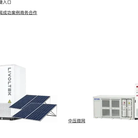
捷入口
闻
成功案例
商务合作
s Reserved
浙ICP备09002778号-1
中压微网