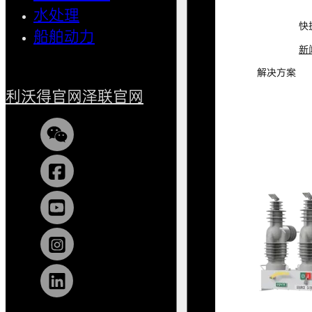
水处理
小型船
快
船舶动力
新
解决方案
利沃得官网
泽联官网