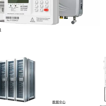
量
行业与场景
电计量
智能配用电
动化
新能源
网
智慧水务
能抄表
智慧燃气
数据中心
水
船舶电动化