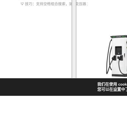
索
化储能
我们在使用 coo
您可以在
设置
中
快
新
解决方案