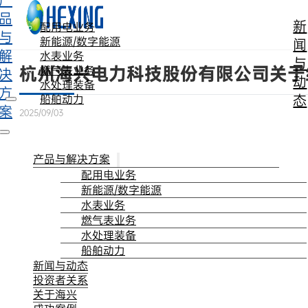
产
跳转到主要内容
跳转到页脚
品
新
配用电业务
与
新能源/数字能源
闻
解
水表业务
与
杭州海兴电力科技股份有限公司关于
燃气表业务
决
动
水处理装备
方
态
船舶动力
案
2025/09/03
产品与解决方案
配用电业务
新能源/数字能源
水表业务
燃气表业务
水处理装备
船舶动力
新闻与动态
投资者关系
关于海兴