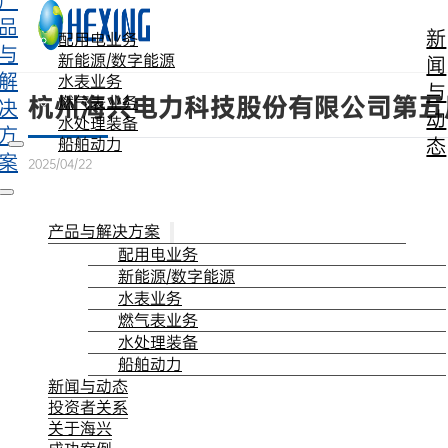
产
跳转到主要内容
跳转到页脚
品
新
配用电业务
与
新能源/数字能源
闻
解
水表业务
与
杭州海兴电力科技股份有限公司第五
燃气表业务
决
动
水处理装备
方
态
船舶动力
案
2025/04/22
产品与解决方案
配用电业务
新能源/数字能源
水表业务
燃气表业务
水处理装备
船舶动力
新闻与动态
投资者关系
关于海兴