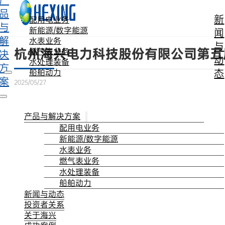
产
跳转到主要内容
跳转到页脚
品
新
配用电业务
与
新能源/数字能源
闻
解
水表业务
与
杭州海兴电力科技股份有限公司第五
燃气表业务
决
动
水处理装备
方
态
船舶动力
案
2025/05/27
产品与解决方案
配用电业务
新能源/数字能源
水表业务
燃气表业务
水处理装备
船舶动力
新闻与动态
投资者关系
关于海兴