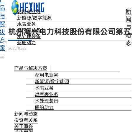
产
跳转到主要内容
跳转到页脚
品
新
配用电业务
与
新能源/数字能源
闻
解
水表业务
与
杭州海兴电力科技股份有限公司第五
燃气表业务
决
动
水处理装备
方
态
船舶动力
案
2025/10/28
产品与解决方案
配用电业务
新能源/数字能源
水表业务
燃气表业务
水处理装备
船舶动力
新闻与动态
投资者关系
关于海兴