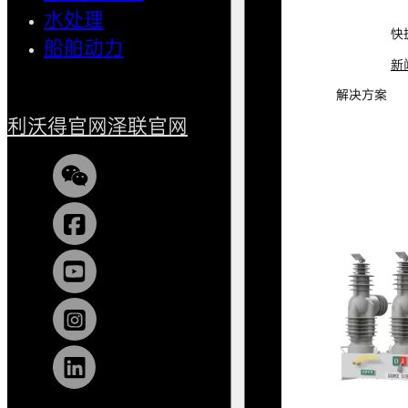
水处理
小型船
快
船舶动力
新
解决方案
利沃得官网
泽联官网