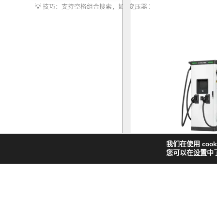
索
化储能
我们在使用 coo
您可以在
设置
中
快
新
解决方案