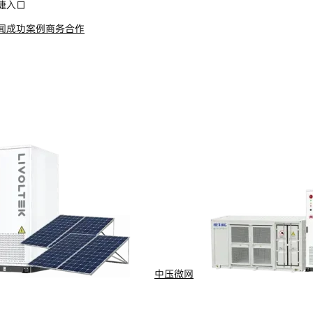
捷入口
闻
成功案例
商务合作
s Reserved
浙ICP备09002778号-1
中压微网