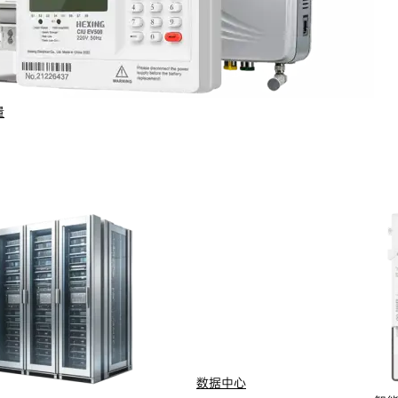
量
行业与场景
电计量
智能配用电
动化
新能源
网
智慧水务
能抄表
智慧燃气
数据中心
水
船舶电动化