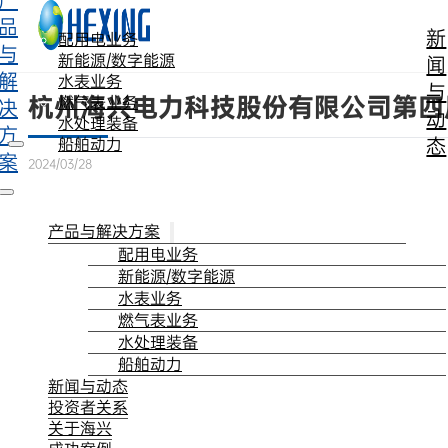
产
跳转到主要内容
跳转到页脚
品
新
配用电业务
与
新能源/数字能源
闻
解
水表业务
与
杭州海兴电力科技股份有限公司第四
燃气表业务
决
动
水处理装备
方
态
船舶动力
案
2024/03/28
产品与解决方案
配用电业务
新能源/数字能源
水表业务
燃气表业务
水处理装备
船舶动力
新闻与动态
投资者关系
关于海兴