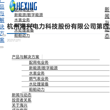
产
跳转到主要内容
跳转到页脚
品
新
配用电业务
与
新能源/数字能源
闻
解
水表业务
与
杭州海兴电力科技股份有限公司第四
燃气表业务
决
动
水处理装备
方
态
船舶动力
案
2021/12/11
产品与解决方案
配用电业务
新能源/数字能源
水表业务
燃气表业务
水处理装备
船舶动力
新闻与动态
投资者关系
关于海兴