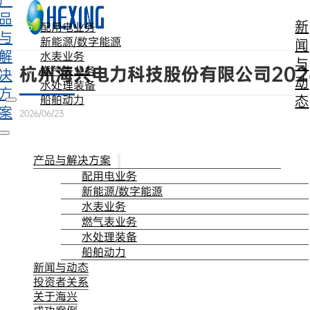
产
跳转到主要内容
跳转到页脚
品
新
配用电业务
与
新能源/数字能源
闻
解
水表业务
与
杭州海兴电力科技股份有限公司20
燃气表业务
决
动
水处理装备
方
态
船舶动力
案
2026/06/23
产品与解决方案
配用电业务
新能源/数字能源
水表业务
燃气表业务
水处理装备
船舶动力
新闻与动态
投资者关系
关于海兴