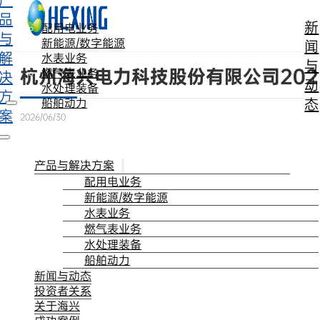
产
跳转到主要内容
跳转到页脚
品
新
配用电业务
与
新能源/数字能源
闻
解
水表业务
与
杭州海兴电力科技股份有限公司20
燃气表业务
决
动
水处理装备
方
态
船舶动力
案
2026/06/30
产品与解决方案
配用电业务
新能源/数字能源
水表业务
燃气表业务
水处理装备
船舶动力
新闻与动态
投资者关系
关于海兴