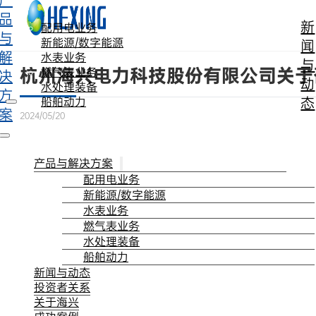
产
跳转到主要内容
跳转到页脚
品
新
配用电业务
与
新能源/数字能源
闻
解
水表业务
与
杭州海兴电力科技股份有限公司关于
燃气表业务
决
动
水处理装备
方
态
船舶动力
案
2024/05/20
产品与解决方案
配用电业务
新能源/数字能源
水表业务
燃气表业务
水处理装备
船舶动力
新闻与动态
投资者关系
关于海兴