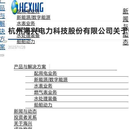
产
跳转到主要内容
跳转到页脚
品
新
配用电业务
与
新能源/数字能源
闻
解
水表业务
与
杭州海兴电力科技股份有限公司关于
燃气表业务
决
动
水处理装备
方
态
船舶动力
案
2023/11/28
产品与解决方案
配用电业务
新能源/数字能源
水表业务
燃气表业务
水处理装备
船舶动力
新闻与动态
投资者关系
关于海兴