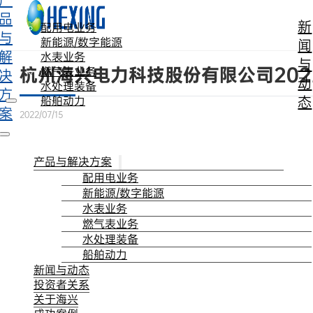
产
跳转到主要内容
跳转到页脚
品
新
配用电业务
与
新能源/数字能源
闻
解
水表业务
与
杭州海兴电力科技股份有限公司20
燃气表业务
决
动
水处理装备
方
态
船舶动力
案
2022/07/15
产品与解决方案
配用电业务
新能源/数字能源
水表业务
燃气表业务
水处理装备
船舶动力
新闻与动态
投资者关系
关于海兴