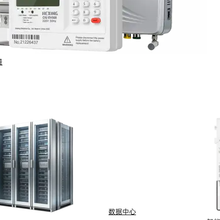
量
行业与场景
电计量
智能配用电
动化
新能源
网
智慧水务
数据中心