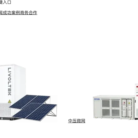
捷入口
闻
成功案例
商务合作
s Reserved
浙ICP备09002778号-1
中压微网