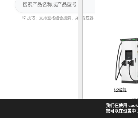
搜
索
化储能
快
我们在使用 coo
新
您可以在
设置
中
解决方案