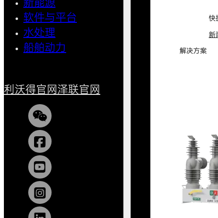
新能源
AMI智
软件与平台
清洁用
快
水处理
小型船
新
船舶动力
解决方案
利沃得官网
泽联官网