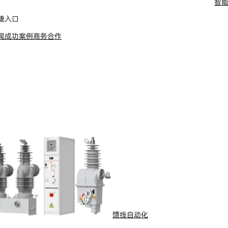
能抄表
智慧燃气
智
水
船舶电动化
捷入口
舶电动推进系统
闻
成功案例
商务合作
馈线自动化