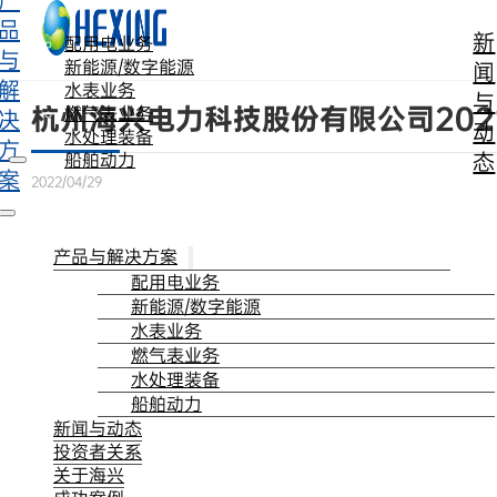
产
跳转到主要内容
跳转到页脚
品
新
配用电业务
与
新能源/数字能源
闻
解
水表业务
与
杭州海兴电力科技股份有限公司202
燃气表业务
决
动
水处理装备
方
态
船舶动力
案
2022/04/29
产品与解决方案
配用电业务
新能源/数字能源
水表业务
燃气表业务
水处理装备
船舶动力
新闻与动态
投资者关系
关于海兴