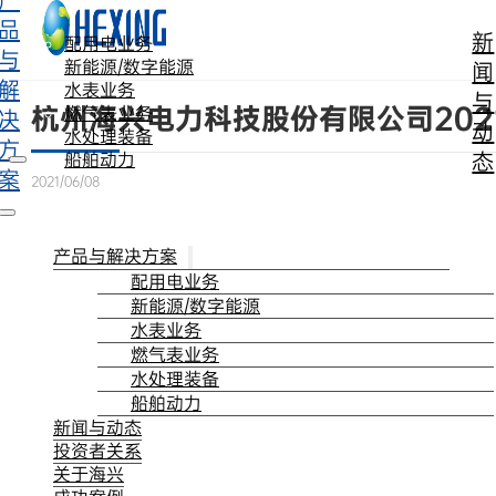
产
跳转到主要内容
跳转到页脚
品
新
配用电业务
与
新能源/数字能源
闻
解
水表业务
与
杭州海兴电力科技股份有限公司20
燃气表业务
决
动
水处理装备
方
态
船舶动力
案
2021/06/08
产品与解决方案
配用电业务
新能源/数字能源
水表业务
燃气表业务
水处理装备
船舶动力
新闻与动态
投资者关系
关于海兴