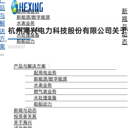
产
跳转到主要内容
跳转到页脚
品
新
配用电业务
与
新能源/数字能源
闻
解
水表业务
与
杭州海兴电力科技股份有限公司关于
燃气表业务
决
动
水处理装备
方
态
船舶动力
案
2021/05/21
产品与解决方案
配用电业务
新能源/数字能源
水表业务
燃气表业务
水处理装备
船舶动力
新闻与动态
投资者关系
关于海兴