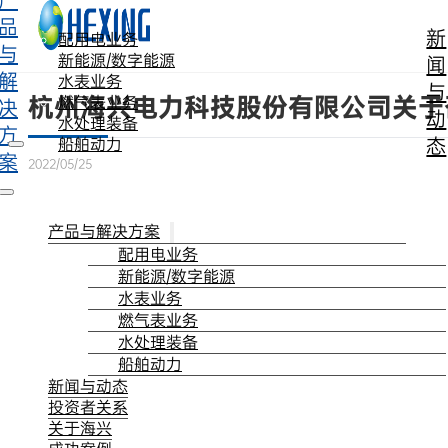
产
跳转到主要内容
跳转到页脚
品
新
配用电业务
与
新能源/数字能源
闻
解
水表业务
与
杭州海兴电力科技股份有限公司关于
燃气表业务
决
动
水处理装备
方
态
船舶动力
案
2022/05/25
产品与解决方案
配用电业务
新能源/数字能源
水表业务
燃气表业务
水处理装备
船舶动力
新闻与动态
投资者关系
关于海兴