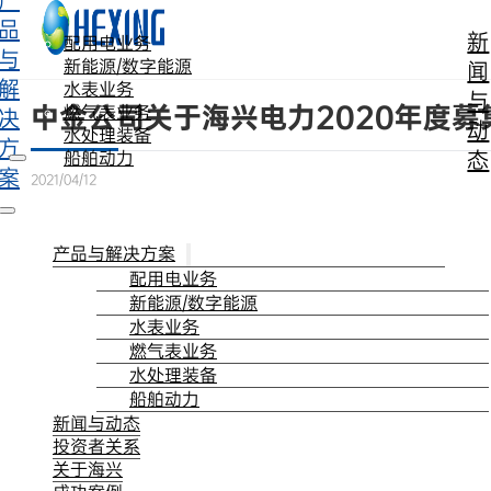
产
跳转到主要内容
跳转到页脚
品
新
配用电业务
与
新能源/数字能源
闻
解
水表业务
与
中金公司关于海兴电力2020年度
燃气表业务
决
动
水处理装备
方
态
船舶动力
案
2021/04/12
产品与解决方案
配用电业务
新能源/数字能源
水表业务
燃气表业务
水处理装备
船舶动力
新闻与动态
投资者关系
关于海兴