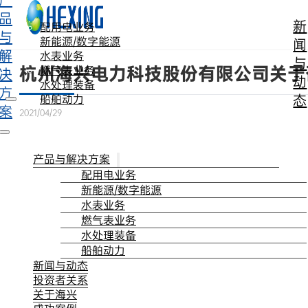
产
跳转到主要内容
跳转到页脚
品
新
配用电业务
与
新能源/数字能源
闻
解
水表业务
与
杭州海兴电力科技股份有限公司关于
燃气表业务
决
动
水处理装备
方
态
船舶动力
案
2021/04/29
产品与解决方案
配用电业务
新能源/数字能源
水表业务
燃气表业务
水处理装备
船舶动力
新闻与动态
投资者关系
关于海兴