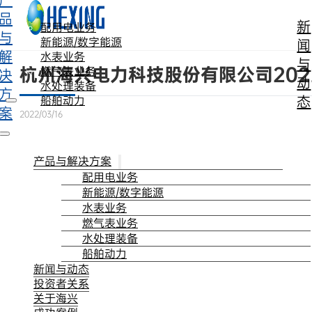
产
跳转到主要内容
跳转到页脚
品
新
配用电业务
与
新能源/数字能源
闻
解
水表业务
与
杭州海兴电力科技股份有限公司20
燃气表业务
决
动
水处理装备
方
态
船舶动力
案
2022/03/16
产品与解决方案
配用电业务
新能源/数字能源
水表业务
燃气表业务
水处理装备
船舶动力
新闻与动态
投资者关系
关于海兴