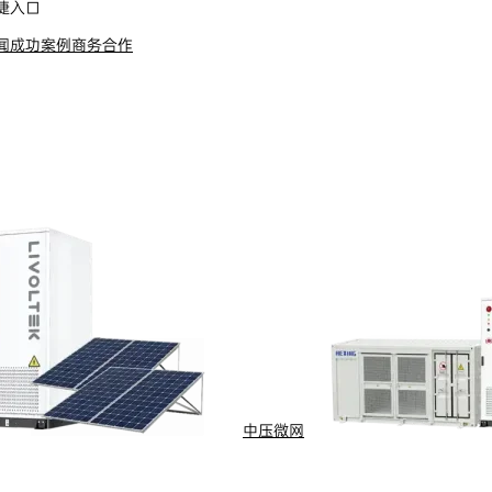
捷入口
闻
成功案例
商务合作
s Reserved
浙ICP备09002778号-1
中压微网