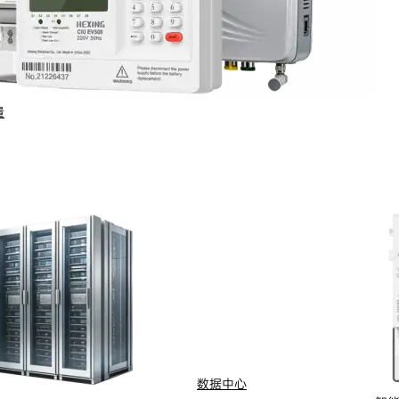
量
行业与场景
电计量
智能配用电
动化
新能源
网
智慧水务
能抄表
智慧燃气
数据中心
水
船舶电动化