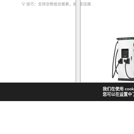
索
化储能
我们在使用 coo
您可以在
设置
中
快
新
解决方案