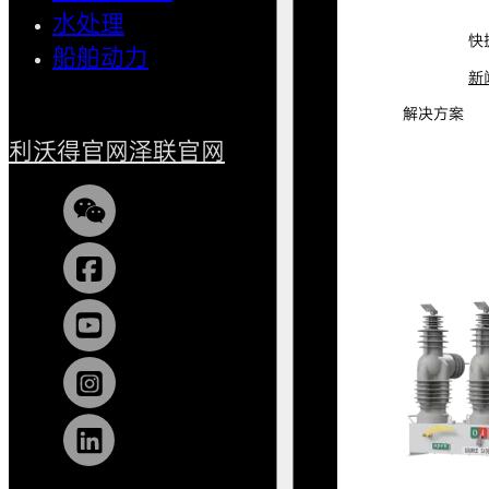
水处理
小型船
快
船舶动力
新
解决方案
利沃得官网
泽联官网