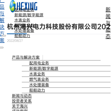
产
跳转到主要内容
跳转到页脚
品
新
配用电业务
与
新能源/数字能源
闻
解
水表业务
与
杭州海兴电力科技股份有限公司202
燃气表业务
决
动
水处理装备
方
态
船舶动力
案
2022/08/27
产品与解决方案
配用电业务
新能源/数字能源
水表业务
燃气表业务
水处理装备
船舶动力
新闻与动态
投资者关系
关于海兴