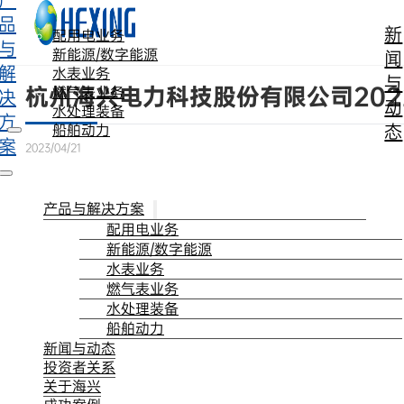
产
跳转到主要内容
跳转到页脚
品
新
配用电业务
与
新能源/数字能源
闻
解
水表业务
与
杭州海兴电力科技股份有限公司202
燃气表业务
决
动
水处理装备
方
态
船舶动力
案
2023/04/21
产品与解决方案
配用电业务
新能源/数字能源
水表业务
燃气表业务
水处理装备
船舶动力
新闻与动态
投资者关系
关于海兴