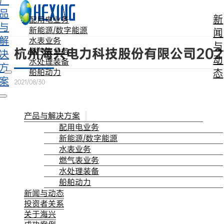
产
跳转到主要内容
跳转到页脚
品
新
配用电业务
与
新能源/数字能源
闻
解
水表业务
与
杭州海兴电力科技股份有限公司202
燃气表业务
决
动
水处理装备
方
态
船舶动力
案
2021/08/30
产品与解决方案
配用电业务
新能源/数字能源
水表业务
燃气表业务
水处理装备
船舶动力
新闻与动态
投资者关系
关于海兴