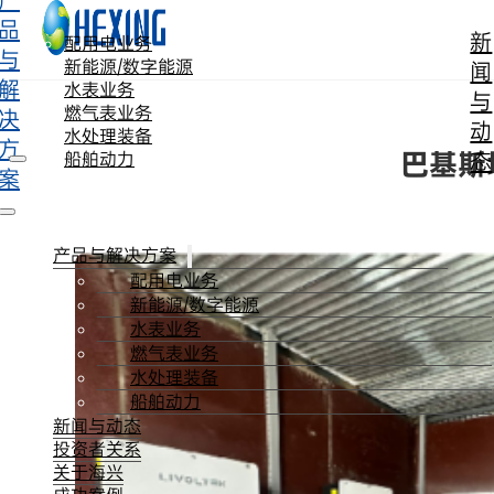
产
跳转到主要内容
跳转到页脚
品
新
配用电业务
与
新能源/数字能源
闻
解
水表业务
与
燃气表业务
决
动
水处理装备
方
巴基斯
态
船舶动力
案
产品与解决方案
配用电业务
新能源/数字能源
水表业务
燃气表业务
水处理装备
船舶动力
新闻与动态
投资者关系
关于海兴