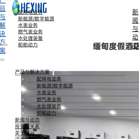
产
跳转到主要内容
跳转到页脚
品
新
配用电业务
与
新能源/数字能源
闻
解
水表业务
与
燃气表业务
决
动
水处理装备
方
缅甸度假酒店
态
船舶动力
案
产品与解决方案
配用电业务
新能源/数字能源
水表业务
燃气表业务
水处理装备
船舶动力
新闻与动态
投资者关系
关于海兴