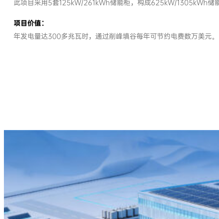
此项目采用5套125kW/261kWh储能柜，构成625kW/1305kWh
项目价值：
年发电量达300多兆瓦时，通过削峰填谷每年可节约电费数万美元。