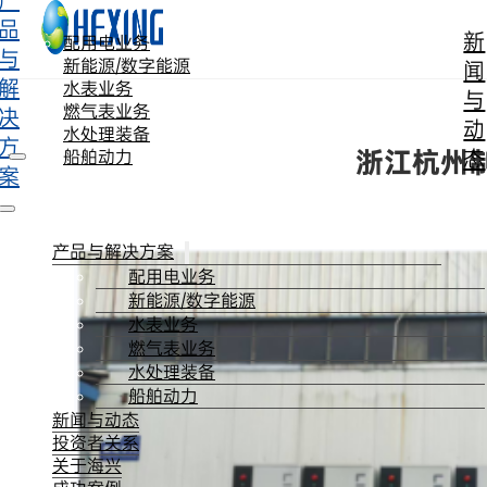
产
跳转到主要内容
跳转到页脚
品
新
配用电业务
与
新能源/数字能源
闻
解
水表业务
与
燃气表业务
决
动
水处理装备
方
浙江杭州制
态
船舶动力
案
产品与解决方案
配用电业务
新能源/数字能源
水表业务
燃气表业务
水处理装备
船舶动力
新闻与动态
投资者关系
关于海兴