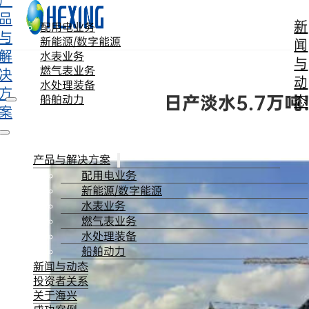
产
跳转到主要内容
跳转到页脚
品
新
配用电业务
与
新能源/数字能源
闻
解
水表业务
与
燃气表业务
决
动
水处理装备
方
日产淡水5.7万
态
船舶动力
案
产品与解决方案
配用电业务
新能源/数字能源
水表业务
燃气表业务
水处理装备
船舶动力
新闻与动态
投资者关系
关于海兴