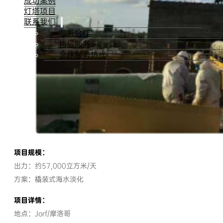
成功案例
灯塔项目
联系我们
商务合作
售后服务
全球服务热线
项目规模：
出力：约57,000立方米/天
方案：橇装式海水淡化
项目详情：
地点：Jorf/摩洛哥