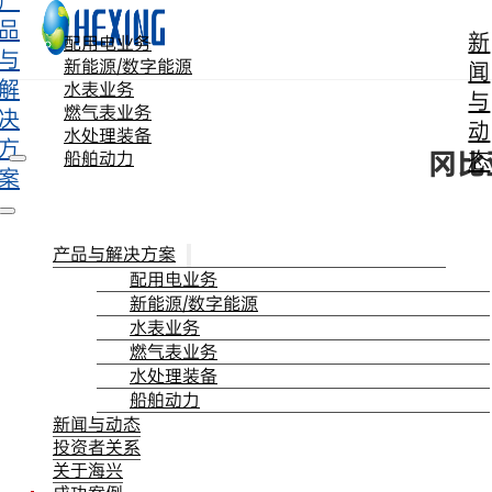
产
跳转到主要内容
跳转到页脚
品
新
配用电业务
与
新能源/数字能源
闻
解
水表业务
与
燃气表业务
决
动
水处理装备
方
冈比
态
船舶动力
案
产品与解决方案
配用电业务
新能源/数字能源
水表业务
燃气表业务
水处理装备
船舶动力
新闻与动态
投资者关系
关于海兴