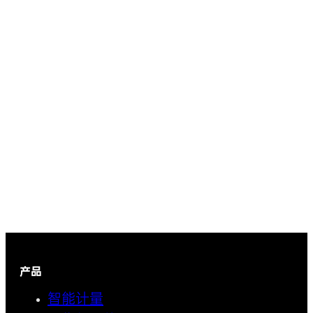
产品
智能计量