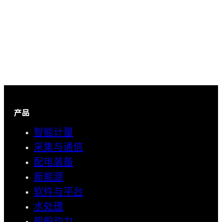
产品
智能计量
采集与通信
配电装备
新能源
软件与平台
水处理
船舶动力