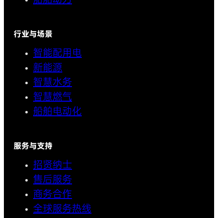
行业与场景
智能配用电
新能源
智慧水务
智慧燃气
船舶电动化
服务与支持
招贤纳士
售后服务
商务合作
全球服务热线