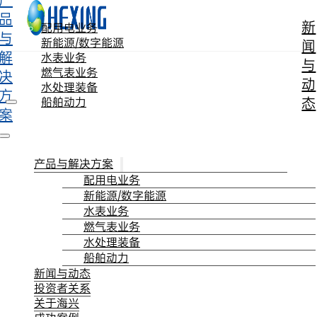
产
跳转到主要内容
跳转到页脚
品
新
配用电业务
与
新能源/数字能源
闻
解
水表业务
与
燃气表业务
决
动
水处理装备
方
态
船舶动力
案
产品与解决方案
配用电业务
新能源/数字能源
水表业务
燃气表业务
水处理装备
船舶动力
新闻与动态
投资者关系
关于海兴