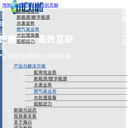
产
跳转到主要内容
跳转到页脚
品
新
首页 - 杭州海兴电
配用电业务
与
新能源/数字能源
闻
解
水表业务
与
燃气表业务
决
动
水处理装备
智能配网 高效互联
方
态
船舶动力
案
新型配电网解决方案提供商
产品与解决方案
配用电业务
新能源/数字能源
水表业务
燃气表业务
水处理装备
船舶动力
新闻与动态
投资者关系
关于海兴