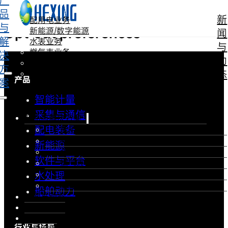
产
跳转到主要内容
跳转到页脚
品
新
配用电业务
与
Opt-out preferences
新能源/数字能源
闻
解
水表业务
与
燃气表业务
决
动
水处理装备
方
态
船舶动力
产品
案
智能计量
采集与通信
产品与解决方案
配电装备
配用电业务
新能源/数字能源
新能源
水表业务
软件与平台
燃气表业务
水处理
水处理装备
船舶动力
船舶动力
新闻与动态
投资者关系
关于海兴
行业与场景