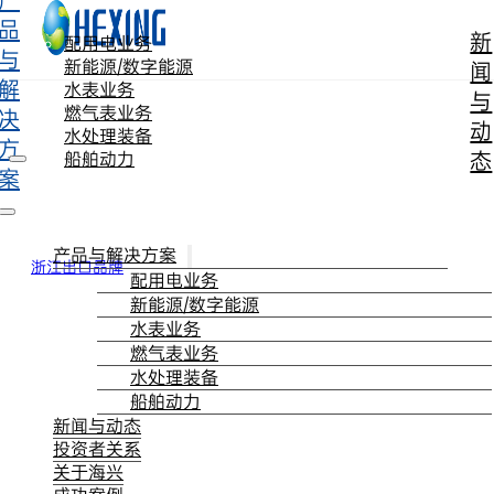
产
跳转到主要内容
跳转到页脚
品
新
配用电业务
与
新能源/数字能源
闻
解
水表业务
与
燃气表业务
决
动
水处理装备
方
态
船舶动力
案
产品与解决方案
浙江出口品牌
配用电业务
新能源/数字能源
水表业务
燃气表业务
水处理装备
船舶动力
新闻与动态
投资者关系
关于海兴