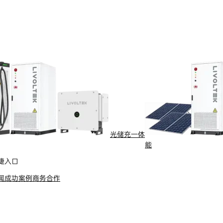
行业与场景
电计量
智能配用电
动化
新能源
网
智慧水务
光储充一体
能
能抄表
智慧燃气
捷入口
水
船舶电动化
闻
成功案例
商务合作
舶电动推进系统