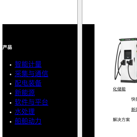
产品
解决方案
智能计量
智能用
采集与通信
馈线自
配电装备
中压微
化储能
新能源
AMI智
快
软件与平台
清洁用
新
水处理
小型船
船舶动力
解决方案