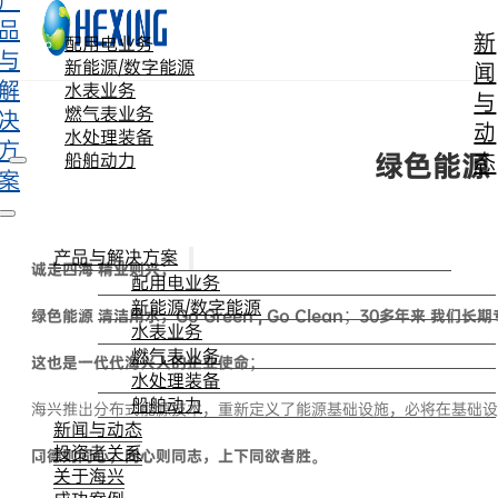
产
跳转到主要内容
跳转到页脚
品
新
配用电业务
与
新能源/数字能源
闻
解
水表业务
与
燃气表业务
决
动
水处理装备
方
绿色能源 清
态
船舶动力
案
产品与解决方案
诚走四海 精业则兴；
配用电业务
新能源/数字能源
绿色能源 清洁用水，Go Green , Go Clean
；
30多年来 我们长
水表业务
燃气表业务
这也是一代代海兴人的企业使命
；
水处理装备
船舶动力
海兴推出分布式能源技术，重新定义了能源基础设施，必将在基础设
新闻与动态
投资者关系
同德则同心，同心则同志，上下同欲者胜。
关于海兴