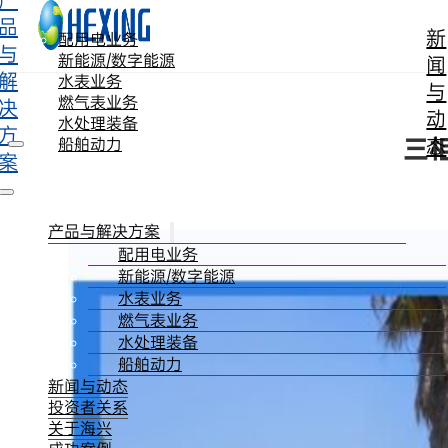
产
跳转到主要内容
跳转到页脚
品
新
配用电业务
与
新能源/数字能源
闻
解
水表业务
与
燃气表业务
决
动
水处理装备
方
三
态
船舶动力
案
产品与解决方案
配用电业务
新能源/数字能源
水表业务
燃气表业务
水处理装备
船舶动力
新闻与动态
投资者关系
关于海兴