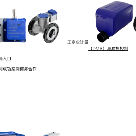
行业与场景
工商业计量
（DMA）与漏损控制
电计量
智能配用电
捷入口
动化
新能源
闻
成功案例
商务合作
网
智慧水务
能抄表
智慧燃气
水
船舶电动化
舶电动推进系统