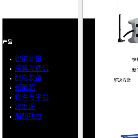
产品
解决方案
智能计量
智能用
快
采集与通信
馈线自
新
配电装备
中压微
解决方案
新能源
AMI智
软件与平台
清洁用
水处理
小型船
船舶动力